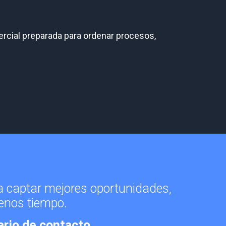
ercial preparada para ordenar procesos,
a captar mejores oportunidades,
enos tiempo.
ario de contacto
.