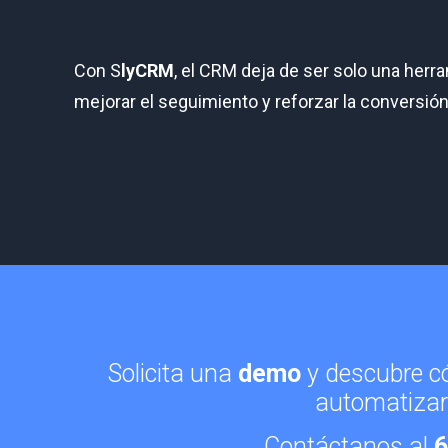
Con S
lyCRM
, el CRM deja de ser solo una herr
mejorar el seguimiento y reforzar la conversió
Solicita una
demo
y descubre có
automatizar
Contáctanos al
6